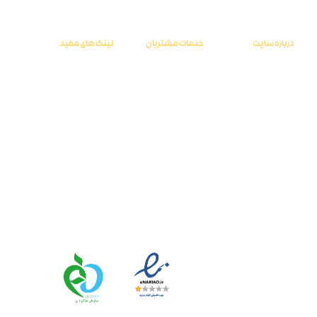
فعالیت موفق به اخذ گواهینامه های معتبر ملی و بین المللی گردید.
درباره سایت
خدمات مشتریان
لینک های مفید
درباره ما
راهنمای خرید
صفحه اصلی
تماس با ما
سوالات متداول
فروشگاه
گالری
حریم خصوصی
حساب کاربری
وبلاگ
قوانین و مقررات
سبد خرید
آدرس ما :
گلستان، گنبدکاووس، شهرک صنعتی گنبدکاووس
شماره تماس :
09215787210 – 09113713034
نماد اعتماد الکترونیک
با خیال راحت به کامزیت اعتماد کنید.
© تمامی حقوق محفوظ و متعلق به کامزیت می باشد.