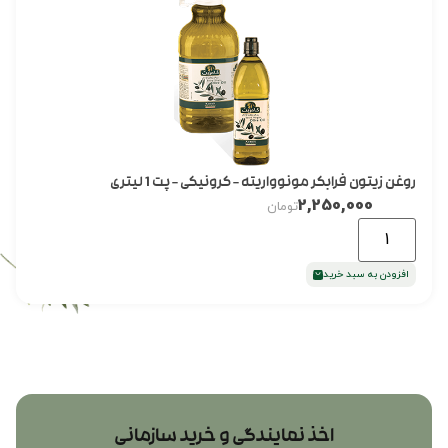
روغن زیتون فرابکر مونوواریته – کرونیکی – پت 1 لیتری
2,250,000
تومان
افزودن به سبد خرید
اخذ نمایندگی و خرید سازمانی