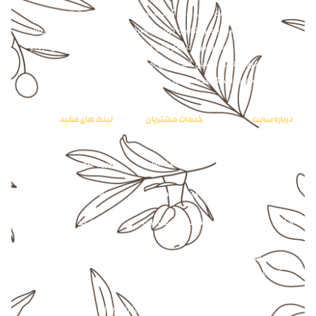
شرکت کشت و صنعت سفید دانه گنبد در سال 1376 با هدف سازماندهی و ایجاد
ارتباط مستقیم بین زنجیره تامین، تولید و مصرف، افزایش رضایتمندی مشتریان،
تهیه غذای سالم و حضور موثر در بازار های داخلی و بین المللی، اقدام به خریداری و
نصب پیشرفته ترین ماشین آلات و فن آوری روز دنیا نمود و با بیش از یک دهه
فعالیت موفق به اخذ گواهینامه های معتبر ملی و بین المللی گردید.
درباره سایت
خدمات مشتریان
لینک های مفید
درباره ما
راهنمای خرید
صفحه اصلی
تماس با ما
سوالات متداول
فروشگاه
گالری
حریم خصوصی
حساب کاربری
وبلاگ
قوانین و مقررات
سبد خرید
آدرس ما :
گلستان، گنبدکاووس، شهرک صنعتی گنبدکاووس
شماره تماس :
09215787210 – 09113713034