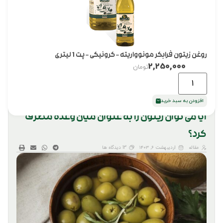
روغن زیتون فرابکر مونوواریته – کرونیکی – پت 1 لیتری
2,250,000
تومان
افزودن به سبد خرید
آیا می توان زیتون را به عنوان میان وعده مصرف
کرد؟
مقاله
اردیبهشت ۶, ۱۴۰۳
13 دیدگاه ها