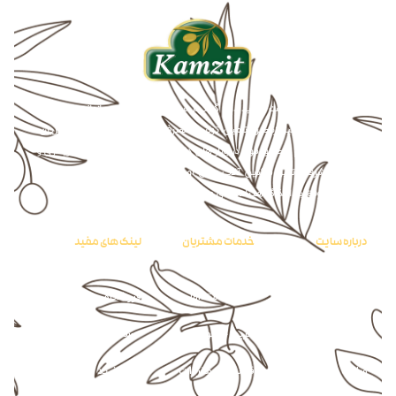
شرکت کشت و صنعت سفید دانه گنبد در سال 1376 با هدف سازماندهی و ایجاد
ارتباط مستقیم بین زنجیره تامین، تولید و مصرف، افزایش رضایتمندی مشتریان،
تهیه غذای سالم و حضور موثر در بازار های داخلی و بین المللی، اقدام به خریداری و
نصب پیشرفته ترین ماشین آلات و فن آوری روز دنیا نمود و با بیش از یک دهه
فعالیت موفق به اخذ گواهینامه های معتبر ملی و بین المللی گردید.
درباره سایت
خدمات مشتریان
لینک های مفید
درباره ما
راهنمای خرید
صفحه اصلی
تماس با ما
سوالات متداول
فروشگاه
گالری
حریم خصوصی
حساب کاربری
وبلاگ
قوانین و مقررات
سبد خرید