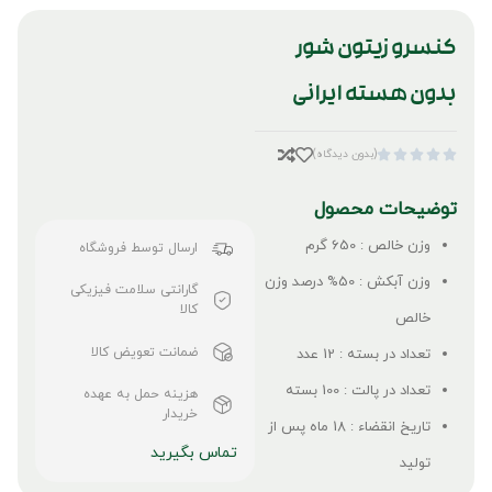
کنسرو زیتون شور
بدون هسته ایرانی
(بدون دیدگاه)





توضیحات محصول
وزن خالص : 650 گرم
ارسال توسط فروشگاه
وزن آبکش : 50% درصد وزن
گارانتی سلامت فیزیکی
کالا
خالص
ضمانت تعویض کالا
تعداد در بسته : 12 عدد
تعداد در پالت : 100 بسته
هزینه حمل به عهده
خریدار
تاریخ انقضاء : 18 ماه پس از
تماس بگیرید
تولید