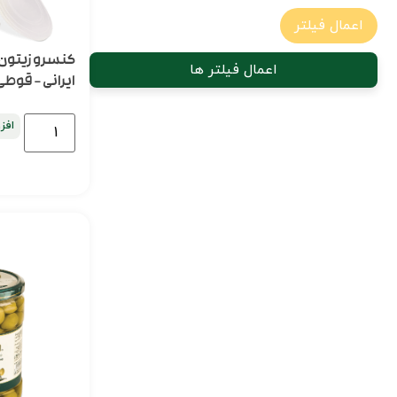
اعمال فیلتر
کنسرو زیتون 
اعمال فیلتر ها
ایرانی – قوطی 3000 گرم
افز