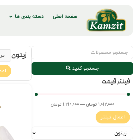
صفحه اصلی
دسته بندی ها
ف
زیتون
جستجو کنید
اعم
فیلتر قیمت
1,012,000
تومان
—
1,210,000
تومان
اعمال فیلتر