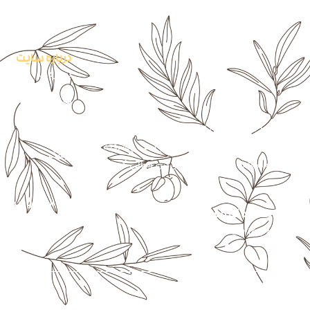
درباره سایت
درباره ما
تماس با ما
گالری
د در سال 1376 با هدف سازماندهی و ایجاد ارتباط مستقیم بین زنجیره تامین، تولید و مصرف،
 داخلی و بین المللی، اقدام به خریداری و نصب پیشرفته ترین
وبلاگ
 به اخذ گواهینامه های معتبر ملی و بین المللی گردید.
نماد اعتماد الکترونیک
شماره تماس :
با خیال راحت به کامزیت اعتما
09215787210 – 09113713034